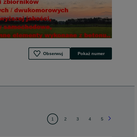
Obserwuj
Pokaż numer
1
2
3
4
5