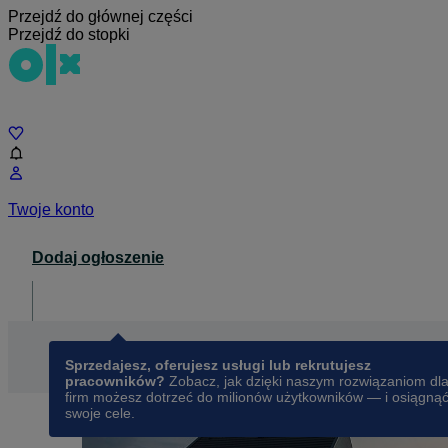
Przejdź do głównej części
Przejdź do stopki
Czat
Twoje konto
Dodaj ogłoszenie
Dla biznesu
opens in a new tab
Sprzedajesz, oferujesz usługi lub rekrutujesz
pracowników?
Zobacz, jak dzięki naszym rozwiązaniom dl
firm możesz dotrzeć do milionów użytkowników — i osiągną
swoje cele.