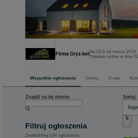
Na OLX od
marca 2019
Firma Gryz-bet
Ostatnio online w dniu 0
Wszystkie ogłoszenia
Oceny
O nas
Kon
Znajdź na tej stronie
Sortuj
Filtruj ogłoszenia
Znaleźliśmy 134 ogłoszenia